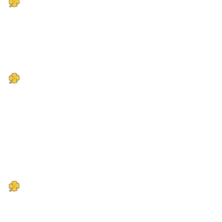
Психологическая поддержка.
Индивидуальные и групповые консультации
для членов семьи участников СВО.
Проведение мастер-классов по арт-терапии
Эмоциональная поддержка.
Создание
безопасного пространства для выражения
эмоций и переживаний. Проведение
творческих мастер-классов, медитаций,
проведение праздничных мероприятий для
детей
Оздоровление.
Посещение соляной
комнаты с целью оздоровления и
релаксации